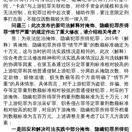
同，“卡农”与上游犯罪关联松散、对经手资金的规模和去向
无法控制，在犯罪过程中起次要、辅助作用，要注意限定刑
事打击面，不能仅因数额较大而一律入罪。
问题三：此次发布的新司法解释对掩饰、隐瞒犯罪所得
罪“情节严重”的规定作出了重大修改，请介绍相关考虑？
答：为依法惩治掩饰、隐瞒犯罪所得犯罪，2015年《解
释》将掩饰、隐瞒犯罪所得罪“情节严重”的数额标准确定为
十万元，这与当时的司法实践情况是相符的。此次《解释》
综合考虑立法修改精神和司法实践具体情况以及与洗钱解释
的协调等因素，在第五条通过区分定罪量刑标准相对较高的
上游犯罪和其他普通侵财上游犯罪，分两款从掩隐次数、特
定款物、赃物追缴、损失数额等四个方面明确了“情节严
重”的具体情形。具体而言，对于上游犯罪为盗窃、诈骗、抢
夺等定罪量刑数额标准相对较低的普通侵财犯罪，对应的下
游掩饰、隐瞒犯罪所得罪升档量刑数额标准为五十万元；对
于上游犯罪为非法采矿罪、职务侵占罪等定罪量刑数额标准
相对较高的犯罪，对应的下游掩饰、隐瞒犯罪所得罪升档量
刑数额标准为五百万元。上述调整主要考虑了以下几方面因
素：
一是回应和解决司法实践中部分掩饰、隐瞒犯罪所得犯