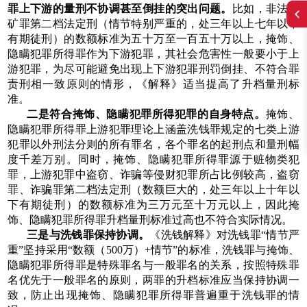
罪上下游的量刑不协调甚至倒挂的突出问题。
比如，非法采
矿罪第二档法定刑（情节特别严重的，处三年以上七年以下
有期徒刑）的数额标准为五十万至一百五十万以上，掩饰、
隐瞒犯罪所得罪作为下游犯罪，其社会危害性一般要小于上
游犯罪，为尽可能避免出现上下游犯罪刑罚倒挂、不符合罪
责刑相一致原则的情形，《解释》适当提高了升档量刑标
准。
二是符合掩饰、隐瞒犯罪所得犯罪的自身特点。
掩饰、
隐瞒犯罪所得罪上游犯罪理论上涵盖洗钱罪规定的七类上游
犯罪以外刑法分则的所有罪名，各个罪名的起刑点和量刑幅
度千差万别。同时，掩饰、隐瞒犯罪所得罪源于赃物类犯
罪，上游犯罪中盗窃、诈骗等侵财犯罪所占比例较高，盗窃
罪、诈骗罪第二档法定刑（数额巨大的，处三年以上十年以
下有期徒刑）的数额标准为三万元至十万元以上，因此掩
饰、隐瞒犯罪所得罪升档量刑标准过高也不符合实际情况。
三是与洗钱罪保持协调。
《洗钱解释》对洗钱罪“情节严
重”坚持采用“数额（500万）+情节”的标准，洗钱罪与掩饰、
隐瞒犯罪所得罪是特殊罪名与一般罪名的关系，按照特殊罪
名优先于一般罪名的原则，两罪的升档标准应当保持协调一
致，防止出现掩饰、隐瞒犯罪所得罪普遍重于洗钱罪的情