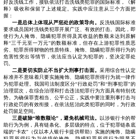
好反洗钱工作，接轨依法打击洗钱类犯罪的国际标准，《解
释》吸收和保留了上述规定。实践中应注意从三个方面把
握：
一是总体上体现从严惩处的政策导向。
反洗钱国际标准
要求成员国对洗钱类犯罪开展广泛、有效的打击。因此，即
使行为人掩饰、隐瞒犯罪所得及其收益的数额未达到原解
释“三千元至一万元”的数额标准，但存在上游犯罪性质恶
劣、犯罪所得财物的性质特殊、掩饰、隐瞒犯罪所得行为的
危害性突出等情节，依法应当认定为犯罪的，坚决定罪处
罚。
二是要切实防止不当扩大刑事打击面。
采用综合性认定
标准并不意味着只要实施掩饰、隐瞒犯罪所得行为就一律作
为犯罪处理。我国司法制度区分“行政处罚”和“刑事犯罪”的
治理层次，在综合治理和打击违法犯罪行为方面具有特别优
势。为确保罪责相当、公平公正，实践中要注重刑事打击与
行政处罚的有效衔接，在依法惩治此类犯罪的同时，为行政
处罚留足空间。
三是破除“唯数额论”，避免机械司法。
以涉银行卡的帮
助行为为例，具有链条化、多层级的特点，位于犯罪链条底
端的“卡农”（仅以本人银行卡提供帮助）实施的掩饰、隐瞒
犯罪所得行为与传统的掩饰、隐瞒犯罪所得行为明显不