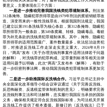
犯罪的相关决策部署，对于服务我国反洗钱工作大局具有重
要意义，主要体现在三个方面：
一是进一步推动完善我国洗钱类犯罪规制体系。
刑法第
312条掩饰、隐瞒犯罪所得罪是由1979年刑法的窝赃销赃罪改
造、演变而来的一般性洗钱罪名。根据我国刑法规定，我国
已建立以第191条洗钱罪为核心条款，第312条掩饰、隐瞒犯
罪所得罪为一般条款，第349条窝藏、转移、隐瞒毒品、毒赃
罪为补充条款的洗钱类犯罪规制体系。其中，掩饰、隐瞒犯
罪所得罪的适用范围最广、案件数量最多，依法惩治这类犯
罪，对推进反洗钱工作走深走实意义重大。2024年8月19
日，“两高”发布《关于办理洗钱刑事案件适用法律若干问题
的解释》，对洗钱罪的犯罪构成、定罪量刑标准等相关法律
适用问题予以明确，此次“两高”又发布本《解释》，有助于
进一步织密刑事法网，推动我国洗钱类犯罪规制体系更加完
善。
二是进一步助推国际反洗钱合作。
习近平总书记主持中
央全面深化改革领导小组会议审议通过《关于完善反洗钱、
反恐怖融资、反逃税监管体制机制的意见》，明确要求完善
反洗钱刑事立法和司法解释，忠实履行我国应当承担的国际
义务，确保相关规定符合反洗钱国际标准，为司法机关开展
反洗钱工作提供了根本遵循。新修订的《反洗钱法》已于