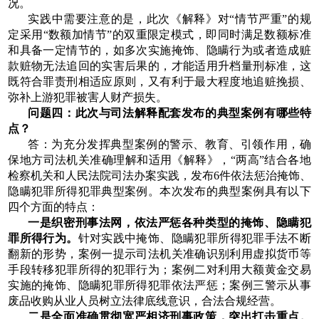
况。
实践中需要注意的是，此次《解释》对“情节严重”的规
定采用“数额加情节”的双重限定模式，即同时满足数额标准
和具备一定情节的，如多次实施掩饰、隐瞒行为或者造成赃
款赃物无法追回的实害后果的，才能适用升档量刑标准，这
既符合罪责刑相适应原则，又有利于最大程度地追赃挽损、
弥补上游犯罪被害人财产损失。
问题四：此次与司法解释配套发布的典型案例有哪些特
点？
答：为充分发挥典型案例的警示、教育、引领作用，确
保地方司法机关准确理解和适用《解释》，“两高”结合各地
检察机关和人民法院司法办案实践，发布6件依法惩治掩饰、
隐瞒犯罪所得犯罪典型案例。本次发布的典型案例具有以下
四个方面的特点：
一是织密刑事法网，依法严惩各种类型的掩饰、隐瞒犯
罪所得行为。
针对实践中掩饰、隐瞒犯罪所得犯罪手法不断
翻新的形势，案例一提示司法机关准确识别利用虚拟货币等
手段转移犯罪所得的犯罪行为；案例二对利用大额黄金交易
实施的掩饰、隐瞒犯罪所得犯罪依法严惩；案例三警示从事
废品收购从业人员树立法律底线意识，合法合规经营。
二是全面准确贯彻宽严相济刑事政策，突出打击重点。