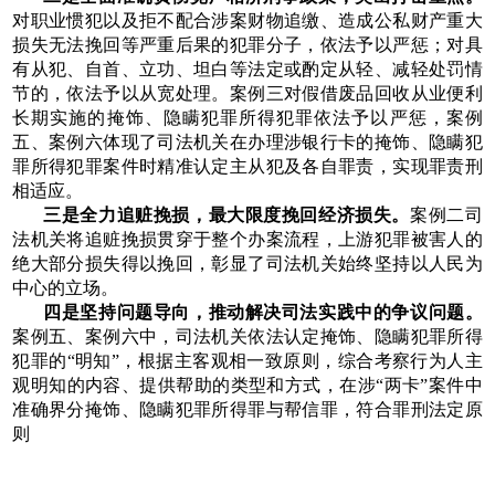
对职业惯犯以及拒不配合涉案财物追缴、造成公私财产重大
损失无法挽回等严重后果的犯罪分子，依法予以严惩；对具
有从犯、自首、立功、坦白等法定或酌定从轻、减轻处罚情
节的，依法予以从宽处理。案例三对假借废品回收从业便利
长期实施的掩饰、隐瞒犯罪所得犯罪依法予以严惩，案例
五、案例六体现了司法机关在办理涉银行卡的掩饰、隐瞒犯
罪所得犯罪案件时精准认定主从犯及各自罪责，实现罪责刑
相适应。
三是全力追赃挽损，最大限度挽回经济损失。
案例二司
法机关将追赃挽损贯穿于整个办案流程，上游犯罪被害人的
绝大部分损失得以挽回，彰显了司法机关始终坚持以人民为
中心的立场。
四是坚持问题导向，推动解决司法实践中的争议问题。
案例五、案例六中，司法机关依法认定掩饰、隐瞒犯罪所得
犯罪的“明知”，根据主客观相一致原则，综合考察行为人主
观明知的内容、提供帮助的类型和方式，在涉“两卡”案件中
准确界分掩饰、隐瞒犯罪所得罪与帮信罪，符合罪刑法定原
则