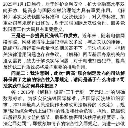
2025年1月1日施行，对于维护金融安全，扩大金融高水平双
向开放，提高参与国际金融治理能力具有重要作用。《解
释》落实反洗钱国际标准和《反洗钱法》，对入罪标准、加
重处罚等规定作出修改，对于加强国际反洗钱合作、服务党
和国家工作大局具有重要意义。
三是进一步提高反洗钱工作质效。
近年来，随着电信网
络诈骗、网络赌博等上游犯罪高发多发，与之关联的掩饰、
隐瞒犯罪所得案件数量也长期居高不下，司法机关对一些相
关法律适用问题也存在争议。《解释》回应基层办案机关的
迫切需要，致力于解决实际问题，对于精准打击犯罪、提高
反洗钱工作质效必将发挥重要的推动作用。
问题二：我注意到，此次“两高”联合制定发布的司法解
释保留了之前的综合性入罪规定，请问是基于什么考虑？司
法实践中应如何具体把握？
答：2015年《解释》设置“三千元到一万元以上”的明确
数额标准。为落实反洗钱国际标准，应国际反洗钱组织要
求，2021年最高人民法院作出修改司法解释的《决定》，规
定“应当综合考虑上游犯罪的性质和社会危害，掩饰、隐瞒犯
罪所得及其收益的情节、后果和妨害司法秩序的程度等，依
法定罪处罚”，即数额加情节的综合性入罪规定。为进一步做