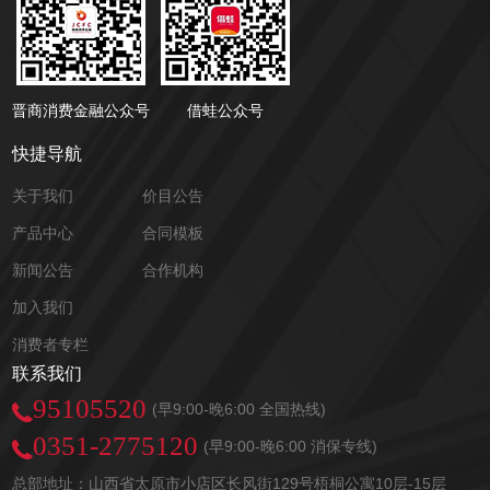
晋商消费金融公众号
借蛙公众号
快捷导航
关于我们
价目公告
产品中心
合同模板
新闻公告
合作机构
加入我们
消费者专栏
联系我们
95105520
(早9:00-晚6:00 全国热线)
0351-2775120
(早9:00-晚6:00 消保专线)
总部地址：山西省太原市小店区长风街129号梧桐公寓10层-15层