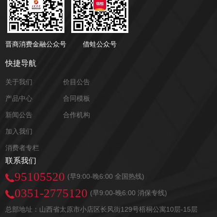
晋商消费金融公众号
借蛙公众号
快捷导航
关于我们
价目公告
产品中心
合同模板
新闻公告
合作机构
加入我们
消费者专栏
联系我们
95105520
(早9:00-晚6:00 全国热线)
0351-2775120
(早9:00-晚6:00 消保专线)
总部地址：山西省太原市小店区长风街129号梧桐公寓10层-15层