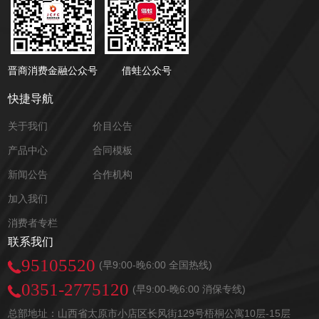
晋商消费金融公众号
借蛙公众号
快捷导航
关于我们
价目公告
产品中心
合同模板
新闻公告
合作机构
加入我们
消费者专栏
联系我们
95105520
(早9:00-晚6:00 全国热线)
0351-2775120
(早9:00-晚6:00 消保专线)
总部地址：山西省太原市小店区长风街129号梧桐公寓10层-15层