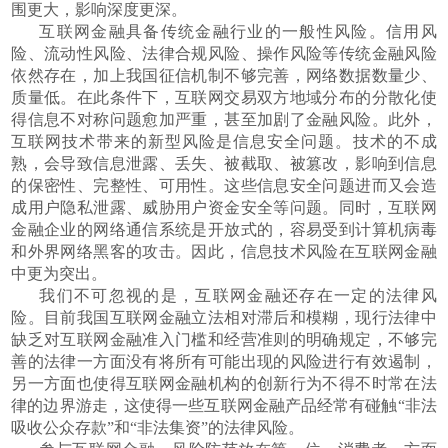
围更大，影响深度更深。
互联网金融具备传统金融行业的一般性风险。信用风
险、流动性风险、法律合规风险、操作风险等传统金融风险
依然存在，加上我国征信机制不够完善，网络数据数量少、
质量低。在此条件下，互联网交易双方地域分布的分散化使
得信息不对称问题愈加严重，甚至加剧了金融风险。此外，
互联网技术带来的新型风险是信息安全问题。技术的不成
熟，会导致信息泄露、丢失、被截取、被篡改，影响到信息
的保密性、完整性、可用性。这些信息安全问题进而又会造
成用户隐私泄露、威胁用户资金安全等问题。同时，互联网
金融企业的网络通信系统是开放式的，容易受到计算机病毒
和外界网络黑客的攻击。因此，信息技术风险在互联网金融
中更为突出。
我们不可忽视的是，互联网金融还存在一定的法律风
险。目前我国互联网金融立法相对滞后和模糊，现行法律中
缺乏对互联网金融准入门槛和经营准则的明确规定，不够完
善的法律一方面没有将所有可能出现的风险进行有效遏制，
另一方面也使得互联网金融机构的创新行为不得不时常在法
律的边界游走，这使得一些互联网金融产品经常有碰触“非法
吸收公众存款”和“非法集资”的法律风险。