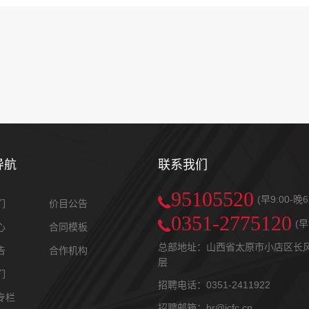
导航
联系我们
95105520
(早9:00-晚
们
价目公告
0351-2775120
(早
心
合同模板
总部地址：山西省太原市小店区长风街
告
合作机构
层
们
招聘电话：0351-2411922
专栏
招聘邮箱：hr@jcfc.cn