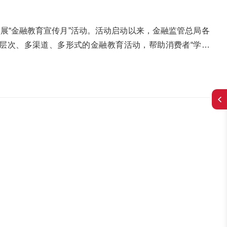
自主选择、自行决定是否购买金融产品或接受金融服务，不
，不得附加其他不合理条件，不得采用引人误解的手段诱使
某消金公司咨询消费贷款业务时，工作人员向她推荐了多种贷
展“金融教育宣传月”活动。活动启动以来，金融监管总局各
经济状况自主选择了适合自己的贷款产品，消金公司工作人
层次、多渠道、多形式的金融教育活动，帮助消费者“学金
融机构不得设置违反公平原则的交易条件，在格式合同中不得
防范非法集资、金融诈骗等风险，保护自身合法权益。《金融
利，不得限制金融消费者寻求法律救济途径，不得减轻、免
风险提示，提醒广大消费者关注银行账户被“管控”、债务优
。【案例】消费者赵女士在某消金公司申请消费贷款时，发
子”。开展金融教育是一项基础性、长期性、系统性工作，需
中没有不公平、不合理的规定。赵女士认为这体现了消金公
党委委员、副局长周亮近日表示，金融监管总局将着力构建
权。5.依法求偿权:金融机构应当切实履行金融消费者投诉
合力，充分发挥金融管理部门消保联席会议机制作用，深化与
完善投诉处理程序，建立投诉办理情况查询系统，提高金融
领域消费者权益保护，确保各司其职、各尽其责。压实金融
 消费者李先生在接受某消金公司服务时，对服务流程不满，
工作与业务融合，完善消保的相关业务规则和流程，依法合规
专员按照投诉处理程序帮助其妥善解决问题，保障了金融消
业自律约束。加强消费者宣传教育，创新方式、拓展渠道，
金融消费者教育，积极组织或参与金融知识普及活动，开展广
管控”怎么办？在银行卡使用过程中，一些消费者可能会发现
高对金融产品和服务的认知能力及自我保护能力，提升金融
会被“管控”？被“管控”之后，消费者应该如何操作？近日，
司邀请专家走进社区，为金融消费者普及金融基础知识及维权
。据了解，银行账户被管控的原因包括账户出现异常交易，
款知识等，帮助金融消费者提高对金融产品和服务的认知能
的身份信息提供不完整、信息过期未更新，或使用他人电话