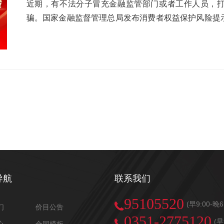
虚拟网络投资，谎称通过购买黄金交付充值的方式可获
色，‌还承担着传授技能、提供情报、‌帮助玩家解决问
近期，有不法分子冒充金融监管部门或者工作人员，打着“
有不法分子冒充公检法工作人员的电话，以受害人名下
布网络安全威胁情报以及提供各种网络安全功能的网站
骗。国家金融监督管理总局发布消费者权益保护风险提
买黄金并交予上门人员。宁波金融监管局提醒，公众要
意识和能力。副本三：获得“辟火罩”《‌西游记》‌原著中
力，保护好个人信息和财产安全。冒充金融监管部门实
而在无形中帮助犯罪分子实施犯罪。如遇涉诈可疑情况，
山怪窃袈裟”。‌唐僧师徒借宿观音禅院，‌老僧金池长老
文件实施诈骗。不法分子冒用国家金融监督管理总局名义
学季，一些不法分子校园诈骗行为蠢蠢欲动，非法校园
空识破诡计，‌上天庭向广目天王借得辟火罩，‌护住唐僧
借人风险专项清退通知”“金融平台清退通知”等虚假信息
门、防不胜防的“套路”，让消费者防不胜防。近日，
贝，在网络世界中自然也有，那便众所周知的“防火墙
人注册登记后，不法分子再以需要缴纳保证金等作为回
融消费者增强反诈意识和识别能力，保护好个人信息和
击，“任尔熯天炽地，我自岿然不动”，岂不妙哉。副本四：
投诉实施诈骗。消费者在非官方渠道投诉后，不法分子
几种套路，比如以免抵押、低利息为诱饵诱导学生贷款
救得你急苦之灾。‌”‌ 观音菩萨送给孙悟空的三根救命
投诉”“理赔退费”等为由联系消费者，诱导其点击“XX
导学生申请网贷并转账至指定账号，骗子拿钱跑路；冒
命。在网络世界中，如何在遇到重大网络安全事件时能
所谓“XX监管部门会议室”，诱骗登录并开启屏幕共享
即转账至指定账户；串通“职业培训机构”办理贷款；
工作，每多做一份备份，就多一根“救命毫毛”，即使遭遇“rm
费者资金。手法三：冒充金融监管人员以“消除征信不
信息。为保护消费者合法权益，两地金融监管局提示学
神话：‌悟空》游戏中，“铜头铁臂”技能可使角色短时
用非法收集的银行卡号、贷款额度等个人信息，通过电
对于涉及金钱往来的请求，更要提高警惕。一旦意识到
有用，‌可以为悟空提供短暂的超强防御，‌从而扭转战局
信用卡、互联网贷款等借贷产品时产生逾期记录，将被列
妥善保留通话记录、转账凭证、短信或邮件往来等相关
得以下技能：◆使用强密码和双重身份验证‌：‌确保密码复
户”转入资金进行“信用佐证”，并称该笔款项随后将予
导航
联系我们
定期更新软件和系统‌：‌及时安装安全补丁，‌修复已知漏洞
并藏匿。以上诈骗手法均为非法冒用金融监管部门名义
实时监控并警告潜在攻击。‌‌◆加密通信‌：‌使用HTTPS
理特点进行诈骗。为保护广大消费者信息安全、财产安
95105520
(早9:00-晚
们
价目公告
可恢复性，‌防止数据丢失。‌‌◆加强安全意识和培训‌：‌
部门不直接办理金融业务，也不会与消费者有任何资金
0351-2775120
(早