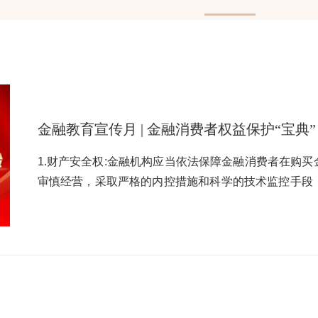
金融教育宣传月 | 金融消费者权益保护“宝典”
1.财产安全权:金融机构应当依法保障金融消费者在购
审慎经营，采取严格的内控措施和科学的技术监控手段
资金。【案例】 王先生在使用某消金公司APP时，消
短信验证等，充分保障了金融消费者交易的安全性。2
确、全面地向金融消费者披露可能影响其决策的信息，
诈信息，不得作虚假或引人误解的宣传。【案例】 消
员详细讲述了贷款产品年化利率、期限、还款方式等，
请贷款的决定，充分体现出金融机构对消费者知情权的尊