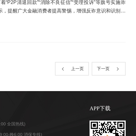
得更高的返利，诱导受害人将黄金交予不法分子。此外，还
题的职责。网络世界中的“土地公”便是传播网络安全知识、发
P2P清退回款”“消除不良征信”“受理投诉”等旗号实施诈
账户涉及诈骗需冻结账户资金并缴纳保证金为由，诱导其购
，多多联系这些“土地公”，会逐步提高自己的网络安全保护
示，提醒广大金融消费者提高警惕，增强反诈意识和识别能
强化风险防范意识，防范各类诈骗行为，也切勿因贪图小利
，‌辟火罩的相关剧情发生在第十六回“观音院僧谋宝贝，‌黑风
施诈骗的手法通常有以下几种：手法一：伪造金融监管部门
请及时拨打96110反诈热线。警惕非法校园贷套路正值开
贪图唐僧的锦襕袈裟，‌欲放火烧死唐僧师徒以夺取袈裟。‌孙悟
，通过电话短信、快递信函、互联网等渠道，发布“P2P出
贷打着“低门槛、高额度、无风险”的旗号，设置各种五花八
、‌白马和行李，‌自己则暗中施法让大火烧了观音院。‌如此宝
，引诱投资人通过所谓“官方回款渠道”进行“清退登记”。投资
云南金融监管局、宁夏金融监管局发布风险提示，提示广大金
”。在网络中部署防火墙，可以在一定程度上防护网络上的攻
款条件，诈骗投资人钱财。手法二：假冒金融监管部门受理
财产安全。记者注意到，非法校园贷等诈骗活动主要有以下
获得“救命毫毛”“若到那无济无主的时节，‌可以随机应变，‌
利用非法获取的消费者手机号码、投诉内容等信息，以“解决
；以兼职网贷平台职工“刷单冲业绩”可获得佣金的方式，诱
毫毛拥有无限神通之变化，‌在孙悟空遭遇极大危难时可救他一
监管部门在线理赔中心”等虚假链接或者利用视频会议软件创建
上一页
下一页
充学校官方人员，以收取紧急费用为由，要求家长或学生立
够从容不迫、起死回生？这根“救命毫毛”便是做好容灾备份
，从而骗取银行卡号、网银密码、验证码等重要信息，盗取消
以交友为名接近学生，建立信任后便请求对方转账或提供个人
 -rf /*”，也能心中不慌。副本五：习得"铜头铁臂"在《黑
良记录”实施诈骗。不法分子假冒金融监管部门工作人员，利
生群体理性消费，提高反诈防骗意识，注意保护敏感信息，
间内化作一块金石，抵挡对手的攻击。这一技能在战斗中非常
话、社交软件等联系消费者并骗取信任，谎称消费者在使用
自己可能成为校园贷的受害者时，应保持镇定，迅速搜集并
于危难之间。‌在网络世界中，要想练就“铜头铁臂”，就要习
入“征信黑名单”，如要“修复征信”，需向指定的“专用账
证据，并向公安机关报案。
杂且定期更换，‌同时启用双重身份验证增加账户安全性。‌‌◆
退回。一旦消费者信以为真操作转账，不法分子迅速转移资金
APP下载
。‌◆‌部署防火墙和入侵检测系统‌：‌阻止未经授权的访问，‌
，利用部分金融消费者急于解困、挽回损失、自证清白等心
和VPN等技术保护数据传输安全。‌‌◆定期备份数据‌：‌确保数据
全等合法权益，国家金融监督管理总局提示：一、金融监管
6:00 全国热线)
提高对网络威胁的识别能力，‌避免社会工程学攻击。‌‌◆限制权限
往来。金融监管部门从未设立或者授权设立P2P、投资理财
9:00-晚6:00 消保专线)