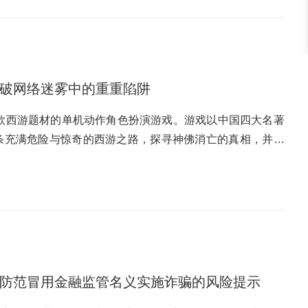
尊严和民族风俗习惯，不得因金融消费者性别、年龄、种族、
案件；账户存在安全风险，比如被他人盗用、银行卡信息泄
先生在某消金公司办理贷款业务，由于自己是残疾人，工作人
一是对于存在异常交易被管控的情况，持卡人可到银行网点
给予了额外的关心和帮助，充分展现了消金公司对金融消费
合同、收货单据等，银行审核通过后即可解除限制。二是对
个人信息应当坚持合法、正当、必要、诚信原则，并采取有效
点或者通过手机银行完善个人信息。三是对于存在风险隐患
关系，严格防控金融消费者信息泄露风险，切实保障金融消
并及时修改支付密码。四是对于司法冻结的情况，持卡人可
识破网络迷雾中的重重陷阱
金融消费者信息保密制度，并采取有效措施加强第三方合作机
系方式，了解冻结原因和案件情况，然后处理后续事宜。债
理业务，工作人员向其说明业务办理须提供的必要信息，在
换高息贷款、单笔大额贷款替换多笔小额贷款……警惕，可
是一款西游题材的单机动作角色扮演游戏‌。‌游戏以中国四大名著
仅用于办理业务，未超范围使用。
大消费者保护好个人信息，不要点击来历不明的链接、丢弃
上一条充满危险与惊奇的西游之路，‌探寻神佛消亡的真相，‌并与
网络、出租/出借身份证及银行账户，防止个人信息被泄漏，
中，各位玩家化身“天命人”，虽路遇磕磕绊绊，但仍勇往直
贷款等常见诈骗方式，消费者要提高警惕，多问问利率、融
界里，我们‌这些“天命人”同样面临着无形的挑战与考验，要
，“天上掉馅饼”的事情往往都是不法分子设下的陷阱。此
不断解锁新的技能，‌识破网络迷雾中的重重陷阱。各位“天命
明确服务的具体内容、贷款金额、贷款期限、违约责任等事
加安全的探索网络世界吧！副本一：获得“火眼金睛”能力在
途径，应高度警惕要求缴纳保证金、介绍费、押金或者实际
受“八卦炉”的焚烧，便无法获得“火眼金睛”这个神通。玩家要
陷阱。防范利用黄金交易实施犯罪的风险近期，宁波公安部
路和弱点，以此进行针对性的攻击和防御。在虚拟的网络世界
。其中，有的不法分子在金店订购黄金后，通过指派洗钱“工
提高警惕和掌握各种知识，辨识信息真伪、识别网络陷阱、识
关于防范冒用金融监管名义实施诈骗的风险提示
“洗白”并转移的目的。有的则是冒充军官，指导受害人参与
《黑神话：‌悟空》游戏中，‌土地公不仅是玩家可以交互的角