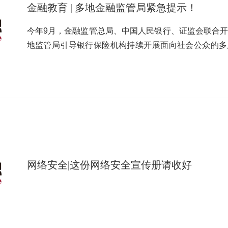
规定允许范围内，充分尊重金融消费者意愿，由消费者
金融教育 | 多地金融监管局紧急提示！
得强买强卖，不得违背金融消费者意愿搭售产品和服务
金融消费者购买其他产品。【案例】 消费者张女士在
今年9月，金融监管总局、中国人民银行、证监会联合开
款产品，并没有强制她选择某一种。张女士根据自己的
地监管局引导银行保险机构持续开展面向社会公众的多
员充分尊重了消费者的自主选择权。4.公平交易权:金
融、懂金融、信金融、用金融”，提高风险意识，有效
加重金融消费者责任、限制或者排除金融消费者合法权
时报》记者注意到，近日，多地金融监管局还陆续发布
除本机构损害金融消费者合法权益应当承担的民事责任
化陷阱、非法校园贷套路等风险，守护好自己的“钱袋
现消金公司所收取的各项费用均公开透明，且合同条款
要各方立足实际、久久为功、形成合力。金融监管总局
司对公平交易原则的遵守，保障了金融消费者的公平交易
责任清晰、运行顺畅的“大消保”格局。提升监管协作
处理主体责任，在机构内部建立多层级投诉处理机制，
相关职能部门和地方政府的协同配合，强化跨行业、跨
消费者投诉处理质量和效率，接受社会监督。【案例】
机构主体责任，切实践行“金融为民”理念，深化消保
他通过消金公司微信公众号反馈其诉求，消金公司投诉
开展经营活动，及时妥善处理争议纠纷。同时，加强行
网络安全|这份网络安全宣传册请收好
费者求偿权。6.受教育权:金融机构应当进一步强化
提升全民风险防范意识和自我保护能力。银行账户被“
泛、持续的日常性金融消费者教育，帮助金融消费者提
自己的账户被限制交易，或者被冻结了。银行账户为什么
消费者金融素养和诚实守信意识。【案例】 某消金公
山东金融监管局解答了这些关于银行卡风险管控的疑问
知识。讲座内容包括如何识别非法代理、电信诈骗、贷
如大额交易、频繁转账、快进快出等交易模式；持卡人