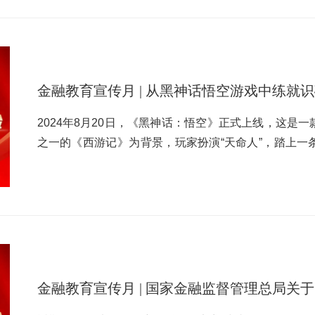
力。7.受尊重权:金融机构应当尊重金融消费者的人格
号码进行银行卡申领等；持卡人涉及洗钱、诈骗等司法
民族和国籍等不同进行歧视性差别对待。【案例】 薛
露等。银行账户被管控后如何恢复正常使用？据介绍，
员并没有疏远他，反而耐心细致向他解释业务流程，并
进行核验，出具正常使用账户的相关交易证明，如交易
者的尊重和关爱。8.信息安全权:金融机构处理消费者
于个人信息不完整被管控的情况，持卡人可前往银行网
措施加强对第三方合作机构的管理，明确双方权利义务
被管控的情况，持卡人可向银行提出解除限制的申请，
金融教育宣传月 | 从黑神话悟空游戏中练就
费者信息安全。【案例】 消金公司工作人员严格遵守
向开户银行进行咨询，获取法院、公安等冻结机关的联
构管理，保障金融消费者隐私权。张女士在消金公司办
务也能被优化？天上不会掉馅饼债务优化、低息贷款置
2024年8月20日，《‌黑神话：‌悟空》正式上线，这‌
取得张女士授权的情况下，明确使用场景，张女士信息
能是诈骗！宁夏金融监管局近日发布风险提示，提醒广
之一的《‌西游记》‌为背景，‌玩家扮演“天命人”‌，‌踏
个人信息未经处理的快递单及票据、随意连接公共无线
各种强大的敌人战斗。在《黑神话：‌悟空》的神话世界
避免财产损失。同时，对于无息、无担保、低抵押高额
前习得神通战胜妖魔。在暗流涌动，‌危机四伏的网络世
资额度是不是符合常理，多想想是否清楚债务优化陷阱
想更好的保护自己，就要‌以智慧为剑，‌以策略为盾，‌
外，消费者在签订合同时，一定要认真审阅合同条款，
人”，不如跟随网警一起，过几个副本，学几样本领，更
项，审慎思考格式条款是否合理，确定并掌握争议解决
《黑神话：‌悟空》游戏中，玩家扮演的“天命人”没有经
发放贷款金额与合同金额不一致的情况，避免遭遇连环
通过“火眼金睛”发现各种妖魔的形态、技能、攻击套
门查获多起利用黄金交易实施诈骗、洗钱等犯罪的案例
中，各位网友也要注意修炼自己的“火眼金睛”，通过
金融教育宣传月 | 国家金融监督管理总局
具人”代领的方式前往取货，意图通过上述方法实现赃款
破诈骗套路、鉴别钓鱼网站。副本二：找到“土地公”在