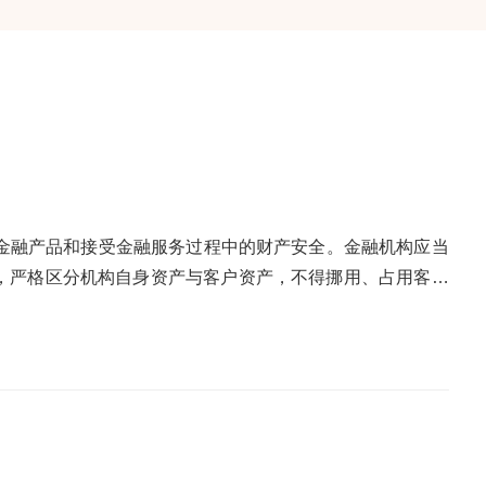
买金融产品和接受金融服务过程中的财产安全。金融机构应当
，严格区分机构自身资产与客户资产，不得挪用、占用客户
金公司采取了多重安全验证措施，如：交易密码、身份核验、
.知情权:金融机构应当以通俗易懂的语言，及时、真实、准
充分提示风险，不得发布夸大产品收益、掩饰产品风险等欺
费者李女士在某消金公司申请消费贷款，业务办理前，工作人
并引导其认真阅读合同条款。李女士基于这些信息做出了申
重和保护。3.自主选择权:金融机构应当在法律法规和监管