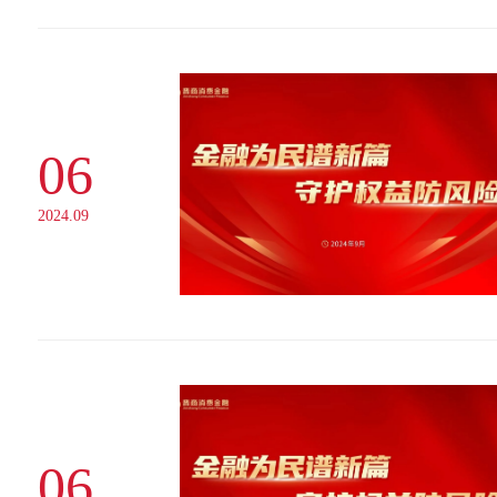
06
2024.09
06